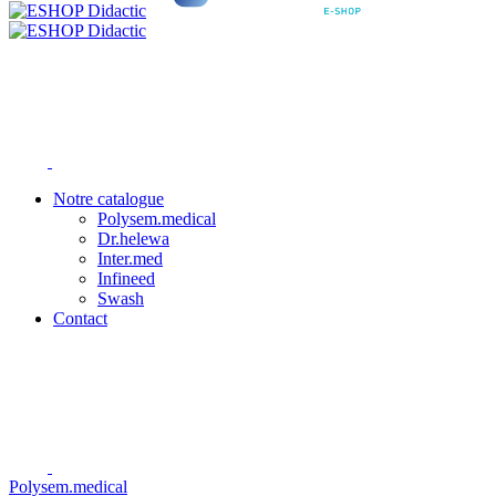
Notre catalogue
Polysem.medical
Dr.helewa
Inter.med
Infineed
Swash
Contact
Polysem.medical