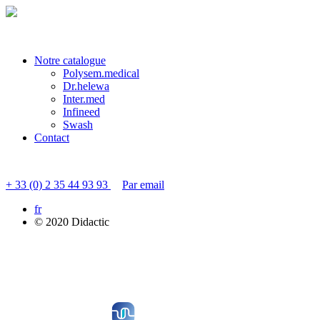
Veuillez patienter quelques instants...
Notre catalogue
Polysem.medical
Dr.helewa
Inter.med
Infineed
Swash
Contact
Contacter le service clients
+ 33 (0) 2 35 44 93 93
Par email
fr
© 2020 Didactic