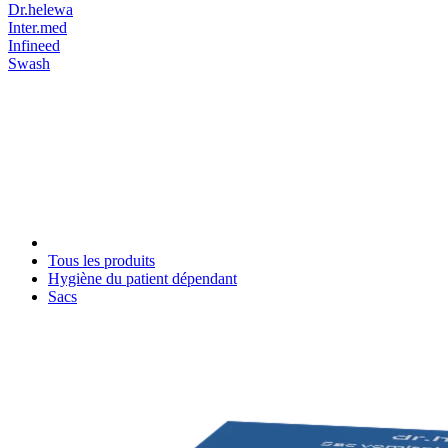
Dr.helewa
Inter.med
Infineed
Swash
Tous les produits
Hygiène du patient dépendant
Sacs