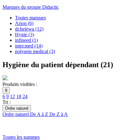
Marques du groupe Didactic
Toutes marques
Arion
(6)
dr.helewa
(12)
Hygie
(3)
infineed
(1)
inter.med
(14)
polysem medical
(3)
Hygiène du patient dépendant
(
21
)
Produits visibles :
9
6
9
12
18
24
Tri :
Ordre naturel
Ordre naturel
De A à Z
De Z à A
Toutes les gammes