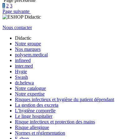
Page précédente
1
2
3
Page suivante
Nous contacter
Didactic
Notre groupe
Nos marques
polysem.medical
infineed
inter.med
Hygie
Swash
dr.helewa
Notre catalogue
Notre expertise
Risques infectieux et hygiène du patient dépendant
La gestion des excreta
L’hygiène corporelle
Le linge hospitalier
Risque infectieux et protection des mains
Risque allergique
Normes et réglementation
E-shop