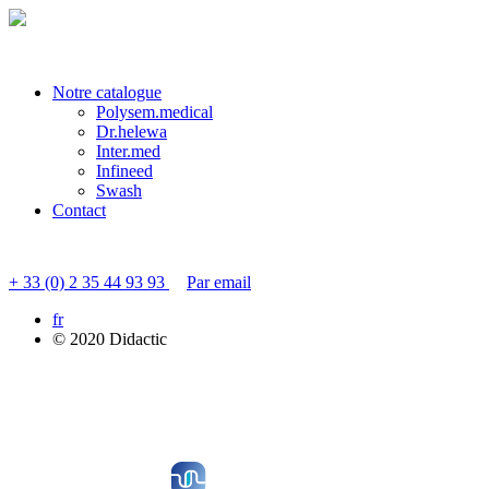
Veuillez patienter quelques instants...
Notre catalogue
Polysem.medical
Dr.helewa
Inter.med
Infineed
Swash
Contact
Contacter le service clients
+ 33 (0) 2 35 44 93 93
Par email
fr
© 2020 Didactic