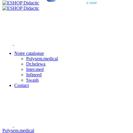
Notre catalogue
Polysem.medical
Dr.helewa
Inter.med
Infineed
Swash
Contact
Polysem.medical