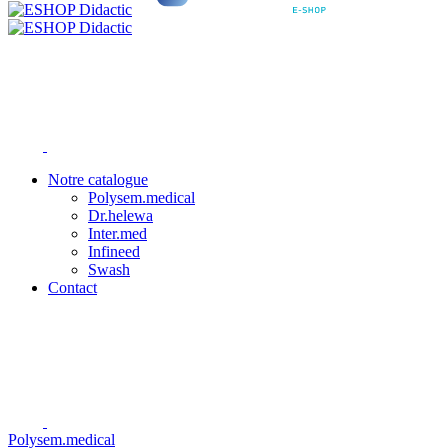
Notre catalogue
Polysem.medical
Dr.helewa
Inter.med
Infineed
Swash
Contact
Polysem.medical