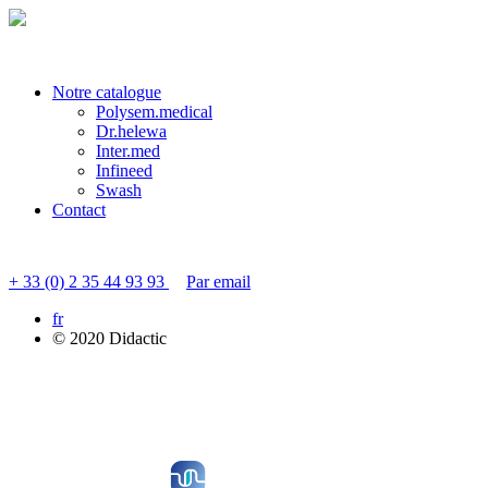
Veuillez patienter quelques instants...
Notre catalogue
Polysem.medical
Dr.helewa
Inter.med
Infineed
Swash
Contact
Contacter le service clients
+ 33 (0) 2 35 44 93 93
Par email
fr
© 2020 Didactic