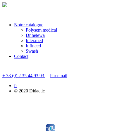
Veuillez patienter quelques instants...
Notre catalogue
Polysem.medical
Dr.helewa
Inter.med
Infineed
Swash
Contact
Contacter le service clients
+ 33 (0) 2 35 44 93 93
Par email
fr
© 2020 Didactic