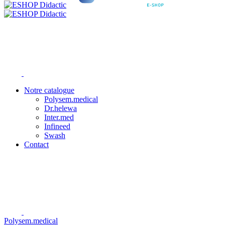
Notre catalogue
Polysem.medical
Dr.helewa
Inter.med
Infineed
Swash
Contact
Polysem.medical