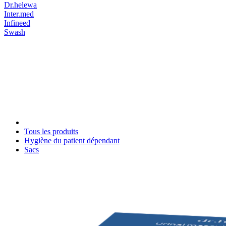
Dr.helewa
Inter.med
Infineed
Swash
Tous les produits
Hygiène du patient dépendant
Sacs